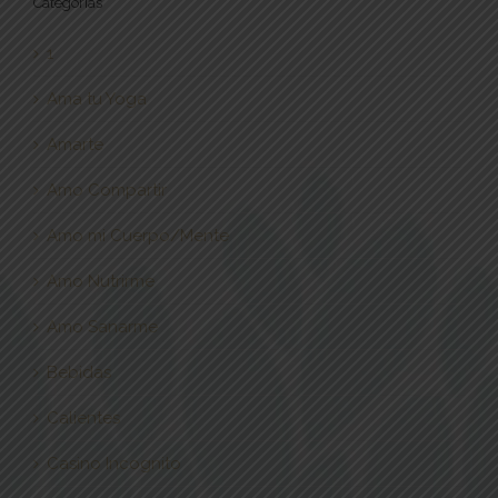
Categorías
1
Ama tu Yoga
Amarte
Amo Compartir
Amo mi Cuerpo/Mente
Amo Nutrirme
Amo Sanarme
Bebidas
Calientes
Casino Incognito