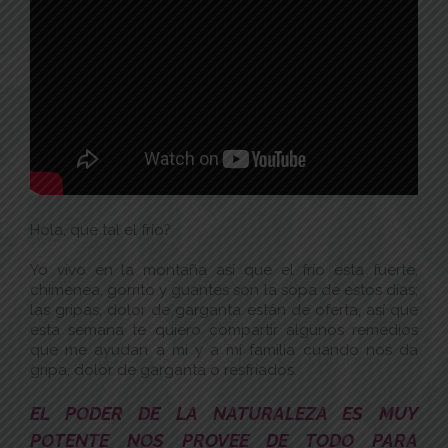
Hola, que tal el frío?
Yo vivo en la montaña así que el frío esta fuerte,
chimenea, gorrito y guantes son la sopa de estos días;
las gripas, dolor de garganta están de oferta, así que
esta semana te quiero compartir algunos remedios
que me ayudan a mi y a mi familia cuando nos da
gripa, dolor de garganta o resfriados.
EL PODER DE LA NATURALEZA ES MUY
POTENTE NOS PROVEE DE TODO PARA