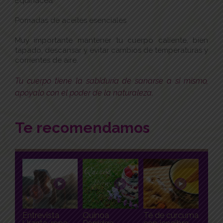
Equinacea
Pomadas de aceites esenciales
Muy importante mantener tu cuerpo caliente, bien
tapado, descansar y evitar cambios de temperaturas y
corrientes de aire.
Tu cuerpo tiene la sabiduría de sanarse a si mismo,
apóyalo con el poder de la naturaleza.
Te recomendamos
Entrevista
Quinoa
Té de cúrcuma