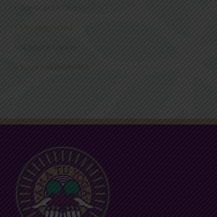
Spinscastle Casino
Uncategorized
Westace Casino
Yoga psicosomático