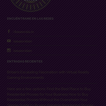
ENCUÉNTRAME EN LAS REDES
/Amatuvida.tv
/amatuvidatv
/amatuvidatv
ENTRADAS RECIENTES
Britain’s Escalating Fascination with Virtual Reality
Gaming Environments
Here are a few options: Find the Best Place to Buy
Residential Proxies for Your Business How to Buy
Residential Proxies Without the Overwhelm Your
Simple Guide to Buying Reliable Residential Proxies