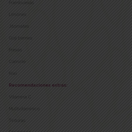
Frambuesas
Limónes
Jitomates
Goji berries
Fresas
Camote
Kiwi
Recomendaciones extras:
Vitamina C
Multivitamínico
Tinturas