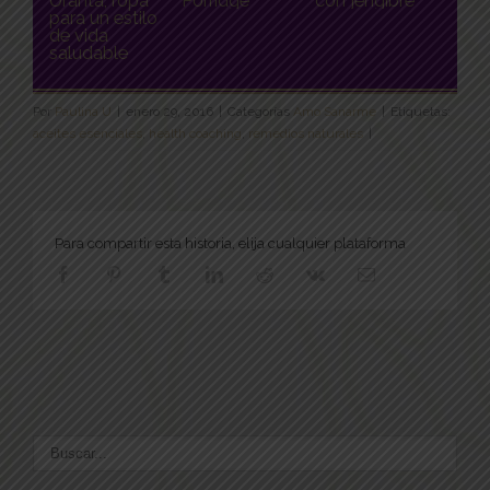
Uranta, ropa
Porridge
con jengibre
para un estilo
de vida
saludable
Por
Paulina U
|
enero 29, 2016
|
Categorías
Amo Sanarme
|
Etiquetas:
aceites esenciales
,
health coaching
,
remedios naturales
|
Para compartir esta historia, elija cualquier plataforma