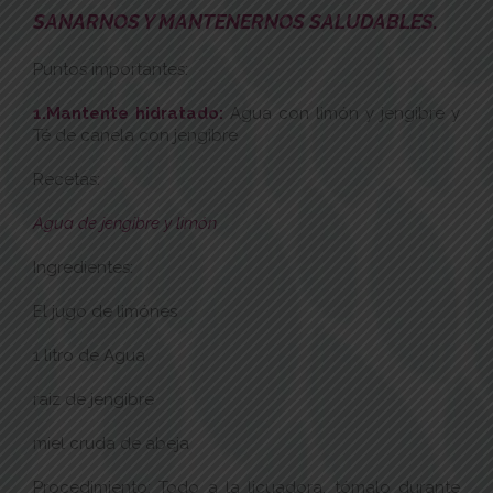
SANARNOS Y MANTENERNOS SALUDABLES.
Puntos importantes:
1.Mantente hidratado:
Agua con limón y jengibre y
Té de canela con jengibre
Recetas:
Agua de jengibre y limón
Ingredientes:
El jugo de limónes
1 litro de Agua
raiz de jengibre
miel cruda de abeja
Procedimiento: Todo a la licuadora, tómalo durante