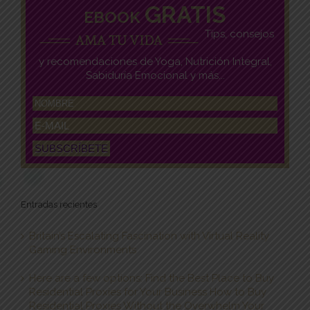
GRATIS
EBOOK
Tips, consejos
y recomendaciones de Yoga, Nutrición Integral,
Sabiduría Emocional y más...
Entradas recientes
Britain’s Escalating Fascination with Virtual Reality
Gaming Environments
Here are a few options: Find the Best Place to Buy
Residential Proxies for Your Business How to Buy
Residential Proxies Without the Overwhelm Your