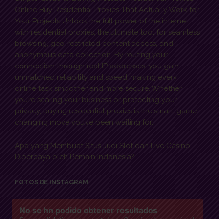
Online Buy Residential Proxies That Actually Work for
Your Projects Unlock the full power of the internet
with residential proxies, the ultimate tool for seamless
browsing, geo-restricted content access, and
anonymous data collection. By routing your
connection through real IP addresses, you gain
unmatched reliability and speed, making every
online task smoother and more secure. Whether
you’re scaling your business or protecting your
privacy, buying residential proxies is the smart, game-
changing move you’ve been waiting for.
Apa yang Membuat Situs Judi Slot dan Live Casino
Dipercaya oleh Pemain Indonesia?
FOTOS DE INSTAGRAM
No se hn podido obtener resultados