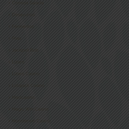
Comida Salada
Desayunos
Fermentos
Frías
Jackpot Bob
Lizaro
Lizaro Casino
Lolajack Casino
Madcasino
Magic Win Casino
Monsterwin Casino