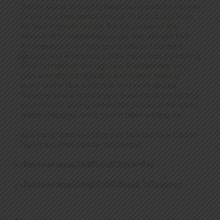
Simple Guide to Buying Reliable Residential Proxies
Online Buy Residential Proxies That Actually Work
for Your Projects Unlock the full power of the
internet with residential proxies, the ultimate tool
for seamless browsing, geo-restricted content
access, and anonymous data collection. By routing
your connection through real IP addresses, you
gain unmatched reliability and speed, making
every online task smoother and more secure.
Whether you’re scaling your business or protecting
your privacy, buying residential proxies is the smart,
game-changing move you’ve been waiting for.
Apa yang Membuat Situs Judi Slot dan Live Casino
Dipercaya oleh Pemain Indonesia?
เลือกแทงหวยออนไลน์ที่ไหนดีให้คุ้มค่าที่สุด
เลือกแทงหวยออนไลน์ยังไงให้ได้ของดี ไม่โดนหลอก