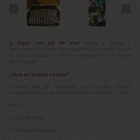
4. Agua con sal de mar:
Ayuda a limpiar y
descongestionar las vías respiratorias, puedes hacer
tu propia mezcla o comprar esterimar o otra marca
que te guste.
¿Que es bueno comer?
Comida alta en nutrientes como jugos verdes,
licuados verdes y alimentos ricos en vitamina C como:
Brocoli
Col de Bruselas
Chiles morrónes rojos