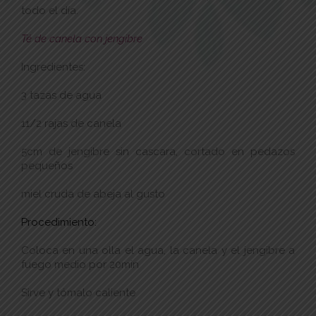
todo el día.
Té de canela con jengibre
Ingredientes:
3 tazas de agua
11/2 rajas de canela
5cm de jengibre sin cascara, cortado en pedazos
pequeños
miel cruda de abeja al gusto
Procedimiento:
Coloca en una olla el agua, la canela y el jengibre a
fuego medio por 20min
Sirve y tómalo caliente