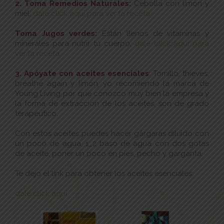
2. Toma Remedios Naturales:
Cebolla con limon y
miel,
dale click aquí para ver la receta
Toma Jugos verdes:
Están llenos de vitaminas y
minerales para nutrir tu cuerpo,
dale click aquí para
ver la receta
3. Apóyate con aceites esenciales
:
Tomillo, thieves,
breathe again y limón, yo recomiendo la marca de
Young Living por que conozco muy bien la empresa y
la forma de extracción de los aceites, son de grado
terapéutico.
Con estos aceites puedes hacer gárgaras diluido con
un poco de agua, 1_2 baso de agua con dos gotas
de aceite, poner un poco en pies, pecho y garganta.
Te dejo el link para obtener los aceites esenciales:
dale click aquí