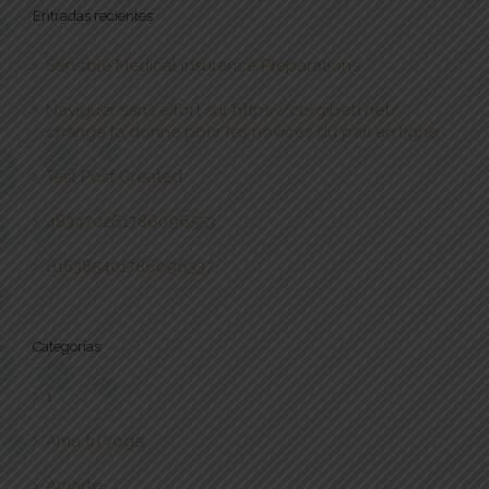
Entradas recientes
Sensible Medical insurance Preparations
Naviguer sans effort sur https://corgibett.net/
change la donne pour les novices du pari en ligne
Test Post Created
483470261786096553
618385401786096337
Categorías
1
Ama tu Yoga
Amarte