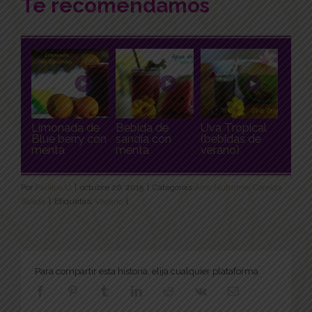
Te recomendamos
Limonada de
Bebida de
Uva Tropical
Blue berry con
sandía con
(bebidas de
menta
menta
verano)
Por
Paulina U
|
octubre 26, 2015
|
Categorías
Amo Nutrirme
,
Comida
Salada
|
Etiquetas:
Vegano
|
Para compartir esta historia, elija cualquier plataforma