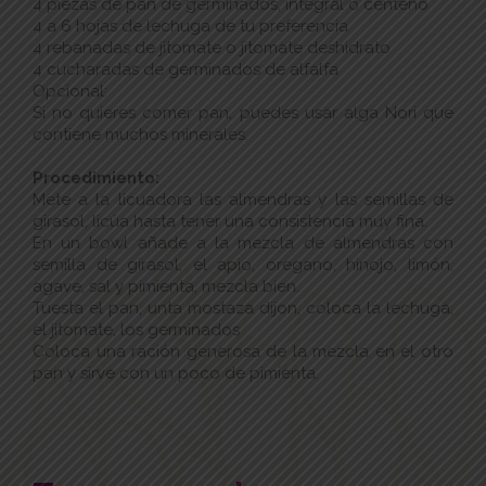
4 piezas de pan de germinados, integral o centeno
4 a 6 hojas de lechuga de tu preferencia
4 rebanadas de jitomate o jitomate deshidrato
4 cucharadas de germinados de alfalfa
Opcional:
Si no quieres comer pan, puedes usar alga Nori que
contiene muchos minerales.
Procedimiento:
Mete a la licuadora las almendras y las semillas de
girasol, licúa hasta tener una consistencia muy fina.
En un bowl añade a la mezcla de almendras con
semilla de girasol, el apio, oregano, hinojo, limón,
agave, sal y pimienta, mezcla bien.
Tuesta el pan, unta mostaza dijon, coloca la lechuga,
el jitomate, los germinados
Coloca una ración generosa de la mezcla en el otro
pan y sirve con un poco de pimienta.