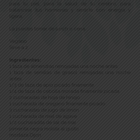
para tu piel, para la salud de tu cerebro, para
balancear tus hormonas y sentirte con energía y
ligera.
La puedes tomar de lunch o cena.
Vegano
Sirve a 2
Ingredientes:
1 taza de almendras remojadas una noche antes
1 taza de semillas de girasol remojadas una noche
antes
1/3 de taza de apio picado finamente
1/4 de taza de cebolla morada finamente picada
2 cucharadas de hoja de hinojo
1 cucharada de oregano finamente picado
3 cucharadas de jugo de limón
1 cucharada de miel de agave
1/2 cucharadita de sal de mar
pimienta negra molida al gusto
mostaza Dijon