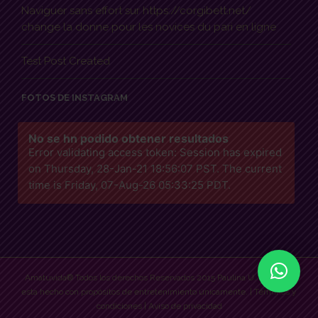
Naviguer sans effort sur https://corgibett.net/
change la donne pour les novices du pari en ligne
Test Post Created
FOTOS DE INSTAGRAM
No se hn podido obtener resultados
Error validating access token: Session has expired
on Thursday, 28-Jan-21 18:56:07 PST. The current
time is Friday, 07-Aug-26 05:33:25 PDT.
Amatuvida® Todos los derechos Reservados 2015 Paulina U. Este sitio
esta hecho con propósitos de entretenimiento únicamente. |
Términos y
condiciones
|
Aviso de privacidad