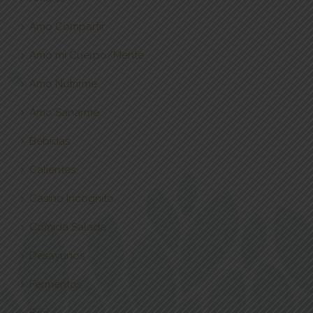
Amo Compartir
Amo mi Cuerpo/Mente
Amo Nutrirme
Amo Sanarme
Bebidas
Calientes
Casino Incognito
Comida Salada
Desayunos
Fermentos