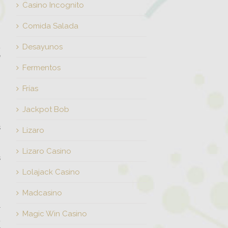
Casino Incognito
Comida Salada
d
Desayunos
e
Fermentos
o
Frías
n
Jackpot Bob
s
Lizaro
Lizaro Casino
s
Lolajack Casino
Madcasino
r
Magic Win Casino
a