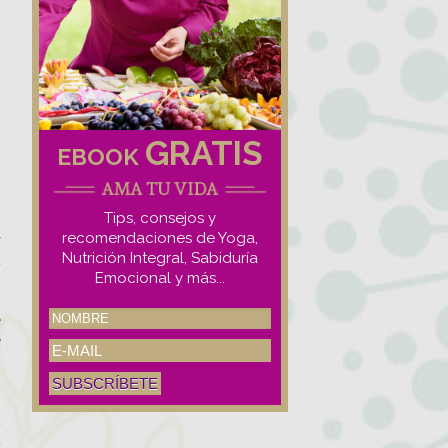
GRATIS
EBOOK
Tips, consejos y
recomendaciones de Yoga,
y
Nutrición Integral, Sabiduría
a
Emocional y más...
o
e
e
o
u
a