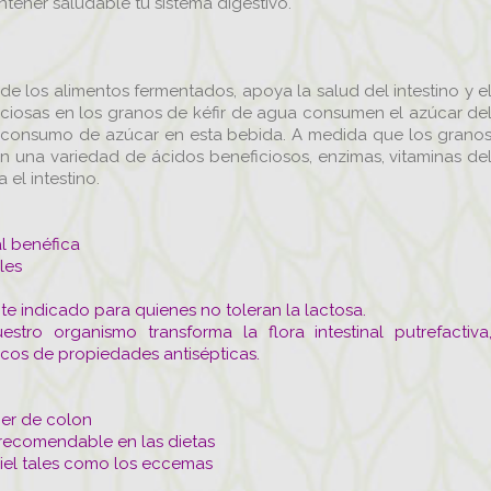
tener saludable tu sistema digestivo.
 de los alimentos fermentados, apoya la salud del intestino y e
ficiosas en los granos de kéfir de agua consumen el azúcar de
el consumo de azúcar en esta bebida. A medida que los grano
n una variedad de ácidos beneficiosos, enzimas, vitaminas de
el intestino.
al benéfica
les
nte indicado para quienes no toleran la lactosa.
stro organismo transforma la flora intestinal putrefactiva
ticos de propiedades antisépticas.
cer de colon
 recomendable en las dietas
piel tales como los eccemas