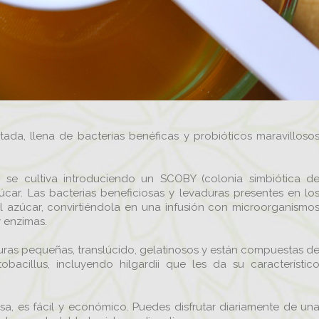
ada, llena de bacterias benéficas y probióticos maravilloso
 se cultiva introduciendo un SCOBY (colonia simbiótica d
car. Las bacterias beneficiosas y levaduras presentes en lo
l azúcar, convirtiéndola en una infusión con microorganismo
y enzimas.
uras pequeñas, translúcido, gelatinosos y están compuestas d
acillus, incluyendo hilgardii que les da su característic
sa, es fácil y económico. Puedes disfrutar diariamente de un