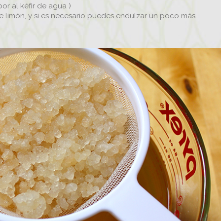
r al kéfir de agua )
 limón, y si es necesario puedes endulzar un poco más.
 A LA TRIBU Y RECIBE
EL
UNA VIDA SALUDABLE
ene consejos y recomendaciones de yoga,
ción integral. sabiduría emocional y más...