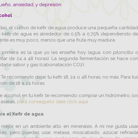
sueño, ansiedad, y depresión
lcohol
das, el cultivo de kéfir de agua produce una pequeña cantida
e kéfir de agua es alrededor de 0,5% a 0,75% dependiendo d
mente es muy poco, menos que una fruta muy madura.
a primera es la que yo les enseñe hoy (agua con piloncillo 
entar de 24 a 48 horas). La segunda fermentación se hace co
ra darle sabor y gas (cabonatación CO2).
e recomiendo dejar tu kefir 18, 24 o 48 horas, no más. Para tu
ión de 18 a 24 horas.
 alcohol en tu kefir te recomiendo comprar un hidrómetro, lo
caseras,
para conseguirlo dale click aquí
a el Kefir de agua
n mejor en un ambiente alto en minerales. A mi me gusta usa
ales, pero puedes usar, melasa, moscabado, azúcar refinad