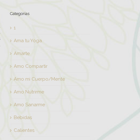
Categorías
l
1
l
s
Ama tu Yoga
l
Amarte
Amo Compartir
Amo mi Cuerpo/Mente
Amo Nutrirme
,
Amo Sanarme
Bebidas
Calientes