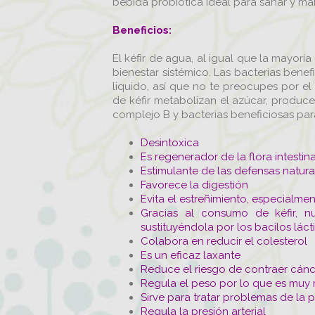
bebida probiótica ideal para sanar y man
Beneficios:
El kéfir de agua, al igual que la mayoría
bienestar sistémico. Las bacterias bene
liquido, así que no te preocupes por 
de kéfir metabolizan el azúcar, produce
complejo B y bacterias beneficiosas para 
Desintoxica
Es regenerador de la flora intestin
Estimulante de las defensas natura
Favorece la digestión
Evita el estreñimiento, especialme
Gracias al consumo de kéfir, nue
sustituyéndola por los bacilos lác
Colabora en reducir el colesterol
Es un eficaz laxante
Reduce el riesgo de contraer cán
Regula el peso por lo que es muy
Sirve para tratar problemas de la 
Regula la presión arterial