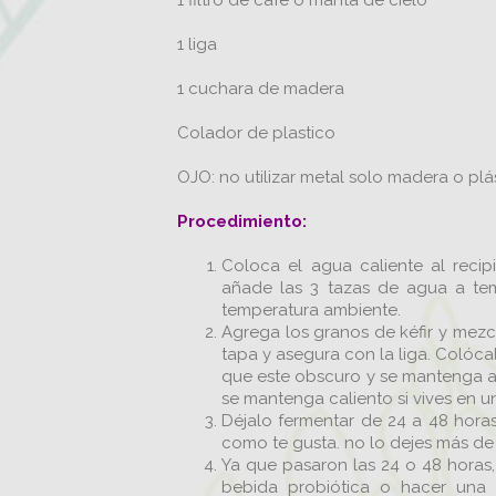
1 filtro de café o manta de cielo
1 liga
1 cuchara de madera
Colador de plastico
OJO: no utilizar metal solo madera o plást
Procedimiento:
Coloca el agua caliente al recipi
añade las 3 tazas de agua a tem
temperatura ambiente.
Agrega los granos de kéfir y mezc
tapa y asegura con la liga. Colóca
que este obscuro y se mantenga a
se mantenga caliento si vives en un 
Déjalo fermentar de 24 a 48 horas
como te gusta. no lo dejes más de 
Ya que pasaron las 24 o 48 horas,
bebida probiótica o hacer una