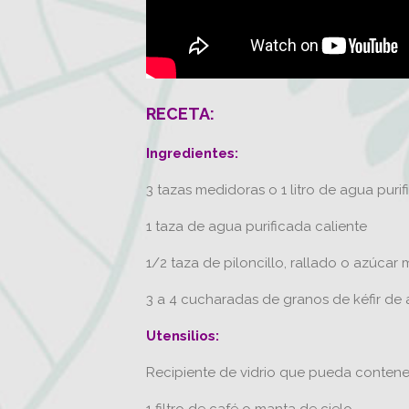
RECETA:
Ingredientes:
3 tazas medidoras o 1 litro de agua pur
1 taza de agua purificada caliente
1/2 taza de piloncillo, rallado o azúcar
3 a 4 cucharadas de granos de kéfir de
Utensilios:
Recipiente de vidrio que pueda contener