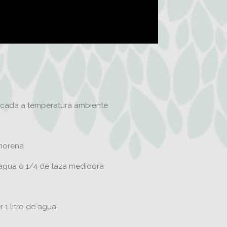
ificada a temperatura ambiente
 morena
 agua o 1/4 de taza medidora
 1 litro de agua