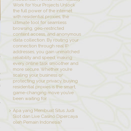
Work for Your Projects Unlock
the full power of the internet
with residential proxies, the
ultimate tool for seamless
browsing, geo-restricted
content access, and anonymous
data collection. By routing your
connection through real IP
addresses, you gain unmatched
s
reliability and speed, making
every online task smoother and
more secure. Whether you’re
e
scaling your business or
s
protecting your privacy, buying
s
residential proxies is the smart,
game-changing move you’ve
been waiting for.
e
o
Apa yang Membuat Situs Judi
Slot dan Live Casino Dipercaya
oleh Pemain Indonesia?
a