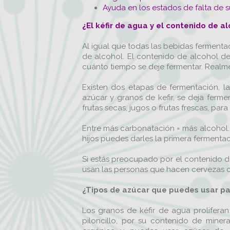
Ayuda en los estados de falta de 
¿
El kéfir de agua y el contenido de a
Al igual que todas las bebidas fermenta
de alcohol. El contenido de alcohol d
cuánto tiempo se deje fermentar. Real
Existen dos etapas de fermentación, l
azúcar y granos de kefir, se deja ferm
frutas secas, jugos o frutas frescas, pa
Entre más carbonatación = más alcohol. T
hijos puedes darles la primera fermentac
Si estás preocupado por el contenido de
usan las personas que hacen cervezas 
¿
Tipos de azúcar que puedes usar par
Los granos de kéfir de agua prolifera
piloncillo, por su contenido de miner