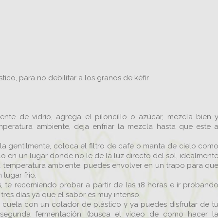
ico, para no debilitar a los granos de kéfir.
ente de vidrio, agrega el piloncillo o azúcar, mezcla bien 
peratura ambiente, deja enfriar la mezcla hasta que este 
la gentilmente, coloca el filtro de cafe o manta de cielo com
lo en un lugar donde no le de la luz directo del sol, idealment
 temperatura ambiente, puedes envolver en un trapo para qu
lugar frío.
, te recomiendo probar a partir de las 18 horas e ir proband
tres días ya que el sabor es muy intenso.
 cuela con un colador de plástico y ya puedes disfrutar de t
 segunda fermentación. (busca el video de como hacer l