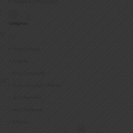
618385401786096337
Categorías
1
Ama tu Yoga
Amarte
Amo Compartir
Amo mi Cuerpo/Mente
Amo Nutrirme
Amo Sanarme
Bebidas