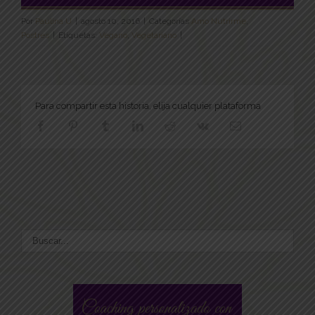
Por
Paulina U
|
agosto 10, 2016
|
Categorías
Amo Nutrirme
,
Postres
|
Etiquetas:
Vegano
,
Vegetariano
|
Para compartir esta historia, elija cualquier plataforma