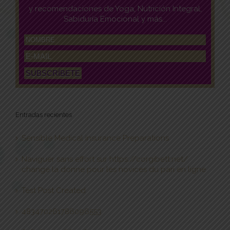
y recomendaciones de Yoga, Nutrición Integral,
Sabiduría Emocional y más...
Entradas recientes
Sensible Medical insurance Preparations
Naviguer sans effort sur https://corgibett.net/
change la donne pour les novices du pari en ligne
Test Post Created
483470261786096553