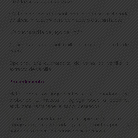
1 1/2 tazas de agua de coco
1/2 taza a 1 taza de endulzante, puede ser miel cruda
de abeja, miel 100% pura de maple o dátil sin hueso
1/2 cucharadita de jugo de limón
3 cucharadas de mantequilla de coco (no aceite de
coco)
Opcional: 1/2 cucharadita de vaina de vainilla o
extracto de vainilla
Procedimiento:
Mete todos los ingredientes a la licuadora, (ve
probando tu mezcla y agrega poco a poco el
endulzate hasta tener el sabor deseado).
Coloca la mezcla en un recipiente y mete al
congelador, mueve cada 15 a 10 minutos por dos
horas, para tener una consistencia cremosa.