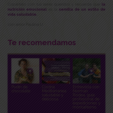
Copártelo con tus seres queridos y recuerda que
la
nutrición emocional
es la
semilla de un estilo de
vida saludable.
con amor Paulina U.
Te recomendamos
Pudín de
Cocina
Entrevista con
chocolate
Mediterranea
Norman
saludable y
Rodea, guía
deliciosa
profesional de
expediciones y
montañismo.