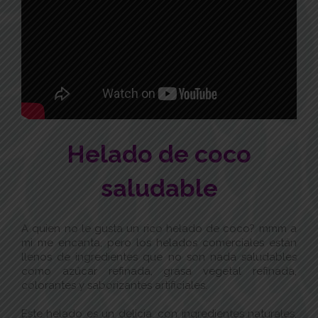
Helado de coco
saludable
A quien no le gusta un rico helado de coco? mmm a
mi me encanta, pero los helados comerciales están
llenos de ingredientes que no son nada saludables
como azúcar refinada, grasa vegetal refinada,
colorantes y saborizantes artificiales.
Este helado es un delicia, con ingredientes naturales,