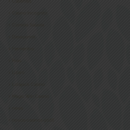
Calientes
Casino Incognito
Comida Salada
Desayunos
Fermentos
Frías
Lizaro
Lolajack Casino
Magic Win Casino
news
novos-casinos-2026