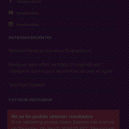
/Amatuvida.tv
/amatuvidatv
/amatuvidatv
ENTRADAS RECIENTES
Sensible Medical insurance Preparations
Naviguer sans effort sur https://corgibett.net/
change la donne pour les novices du pari en ligne
Test Post Created
FOTOS DE INSTAGRAM
No se hn podido obtener resultados
Error validating access token: Session has expired
on Thursday, 28-Jan-21 18:56:07 PST. The current