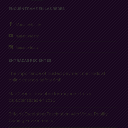
ENCUÉNTRAME EN LAS REDES
/Amatuvida.tv
/amatuvidatv
/amatuvidatv
ENTRADAS RECIENTES
The importance of trusted payment methods at
online casinos: safety first!
MadCasino: descubre los mejores slots y
características en 2026
Britain’s Escalating Fascination with Virtual Reality
Gaming Environments