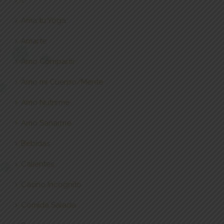
Ama tu Yoga
Amarte
Amo Compartir
Amo mi Cuerpo/Mente
Amo Nutrirme
Amo Sanarme
Bebidas
Calientes
Casino Incognito
Comida Salada