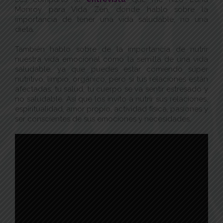
Monroy para Vida Zen, donde hablo sobre la
importancia de tener una vida saludable, no una
dieta.
También hablo sobre de la importancia de nutrir
nuestra vida emocional como la semilla de una vida
saludable, ya que puedes estar comiendo súper
nutritivo, limpio, orgánico, pero si tus relaciones están
afectadas; tu salud, tu cuerpo se va sentir estresado y
no saludable. Así que los invito a nutrir sus relaciones,
espiritualidad, amor propio, actividad física, pasiones y
ser conscientes de sus emociones y necesidades.