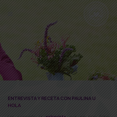
ENTREVISTA Y RECETA CON PAULINA U
HOLA
Les comparto la
entrevista
que me hizo Edna