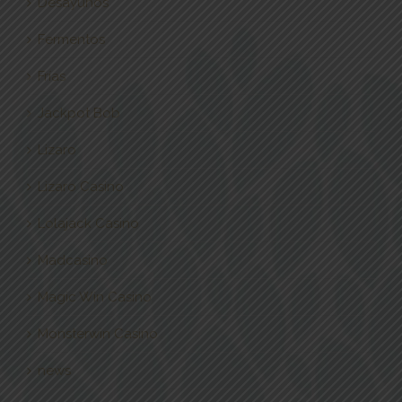
Desayunos
Fermentos
Frías
Jackpot Bob
Lizaro
Lizaro Casino
Lolajack Casino
Madcasino
Magic Win Casino
Monsterwin Casino
news