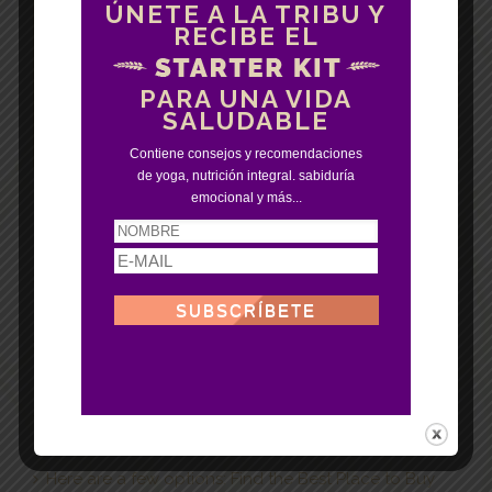
y recomendaciones de Yoga, Nutrición Integral,
ÚNETE A LA TRIBU Y
Sabiduría Emocional y más...
RECIBE EL
PARA UNA VIDA
SALUDABLE
Contiene consejos y recomendaciones
de yoga, nutrición integral. sabiduría
emocional y más...
Entradas recientes
The importance of trusted payment methods at
online casinos: safety first!
MadCasino: descubre los mejores slots y
características en 2026
Britain’s Escalating Fascination with Virtual Reality
Gaming Environments
Here are a few options: Find the Best Place to Buy