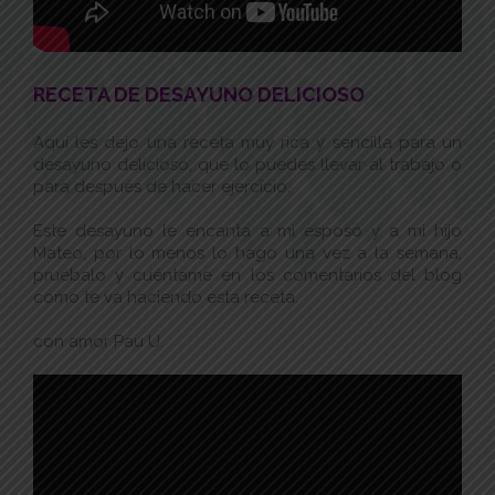
RECETA DE DESAYUNO DELICIOSO
Aquí les dejo una receta muy rica y sencilla para un
desayuno delicioso, que lo puedes llevar al trabajo o
para después de hacer ejercicio.
Este desayuno le encanta a mi esposo y a mi hijo
Mateo, por lo menos lo hago una vez a la semana,
pruébalo y cuéntame en los comentarios del blog
como te va haciendo esta receta.
con amor Pau U.