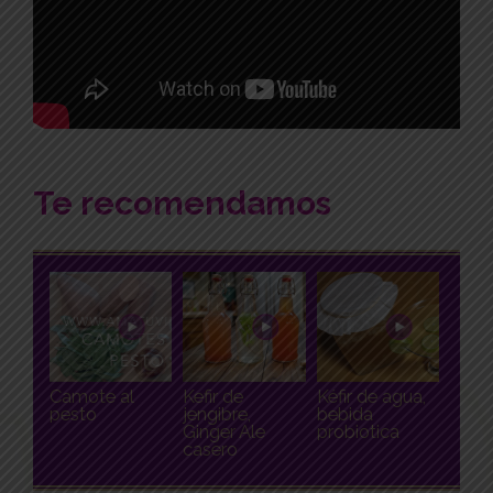
Te recomendamos
Camote al
Kefir de
Kéfir de agua,
pesto
jengibre,
bebida
Ginger Ale
probiotica
casero