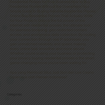
Residential Proxies for Your Business How to Buy
Residential Proxies Without the Overwhelm Your
Simple Guide to Buying Reliable Residential Proxies
Online Buy Residential Proxies That Actually Work
for Your Projects Unlock the full power of the
internet with residential proxies, the ultimate tool
for seamless browsing, geo-restricted content
access, and anonymous data collection. By routing
your connection through real IP addresses, you
gain unmatched reliability and speed, making
every online task smoother and more secure.
Whether you’re scaling your business or protecting
your privacy, buying residential proxies is the smart,
game-changing move you’ve been waiting for.
Apa yang Membuat Situs Judi Slot dan Live Casino
Dipercaya oleh Pemain Indonesia?
Categorías
1