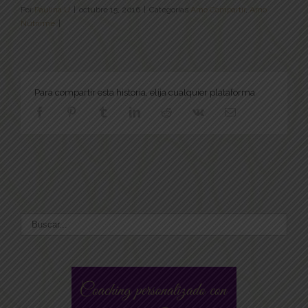
Por
Paulina U
|
octubre 15, 2016
|
Categorías
Amo Compartir
,
Amo
Nutrirme
|
Para compartir esta historia, elija cualquier plataforma