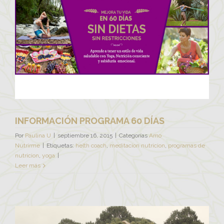
INFORMACIÓN PROGRAMA 60 DÍAS
Por
Paulina U
|
septiembre 16, 2015
|
Categorías
Amo
Nutrirme
|
Etiquetas:
helth coach
,
meditacion nutricion
,
programas de
nutricion
,
yoga
|
Leer más