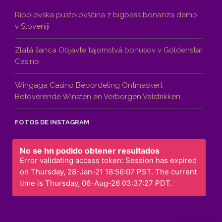
Ribolovska pustolovščina z bigbass bonanza demo
v Sloveniji
Zlatá šanca Objavte tajomstvá bonusov v Goldenstar
Casino
Wingaga Casino Beoordeling Ontmaskert
Betoverende Winsten en Verborgen Valstrikken
FOTOS DE INSTAGRAM
No se hn podido obtener resultados
Error validating access token: Session has expired
on Thursday, 28-Jan-21 18:56:07 PST. The current
time is Thursday, 06-Aug-26 03:37:27 PDT.