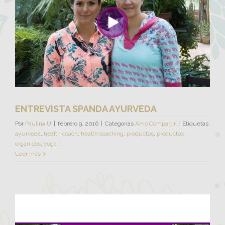
ENTREVISTA SPANDA AYURVEDA
Por
Paulina U
|
febrero 9, 2016
|
Categorías
Amo Compartir
|
Etiquetas:
ayurveda
,
health coach
,
health coaching
,
productos
,
productos
orgánicos
,
yoga
|
Leer más