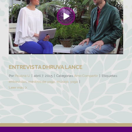
ENTREVISTA DHRUVA LANCE
Por
Paulina U
|
abril 7, 2015
|
Categorías
Amo Compartir
|
Etiquetas:
entrevistas
,
mestros de yoga
,
músico
,
yoga
|
Leer más