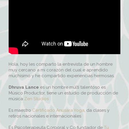
Hola, hoy les comparto la entrevista de un hombre
muy cercano a mi corazón del cual e aprendido
muchísimo y he compartido experiencias hermosas.
Dhruva Lance
es un hombre múlti talentoso es
Músico Productor, tiene un estudio de producción de
música
Zen Studios
Es maestro
Certificado Anusara Yoga
, da clases y
retiros nacionales e internacionales
Es Psicoterapeuta Corporal y Co fundador de
Tu