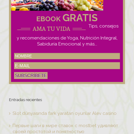
GRATIS
EBOOK
Tips, consejos
y recomendaciones de Yoga, Nutrición Integral,
ÚNETE A LA TRIBU Y
Sabiduría Emocional y más...
RECIBE EL
PARA UNA VIDA
SALUDABLE
Contiene consejos y recomendaciones
de yoga, nutrición integral. sabiduría
emocional y más...
Entradas recientes
Slot dünyasında fark yaratan oyunlar Alev casino
Первые шаги в мире ставок с mostbet удивляют
своей простотой и понятностью