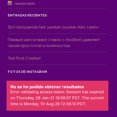
/amatuvidatv
ENTRADAS RECIENTES
Slot dünyasında fark yaratan oyunlar Alev casino
Первые шаги в мире ставок с mostbet удивляют
своей простотой и понятностью
Test Post Created
FOTOS DE INSTAGRAM
No se hn podido obtener resultados
Error validating access token: Session has expired
on Thursday, 28-Jan-21 18:56:07 PST. The current
time is Monday, 10-Aug-26 12:38:10 PDT.