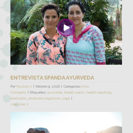
ENTREVISTA SPANDA AYURVEDA
Por
Paulina U
|
febrero 9, 2016
|
Categorías
Amo
Compartir
|
Etiquetas:
ayurveda
,
health coach
,
health coaching
,
productos
,
productos orgánicos
,
yoga
|
Leer más