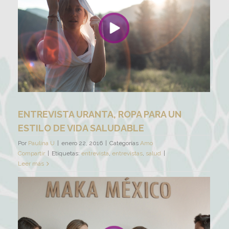
ENTREVISTA URANTA, ROPA PARA UN
ESTILO DE VIDA SALUDABLE
Por
Paulina U
|
enero 22, 2016
|
Categorías
Amo
Compartir
|
Etiquetas:
entrevista
,
entrevistas
,
salud
|
Leer más