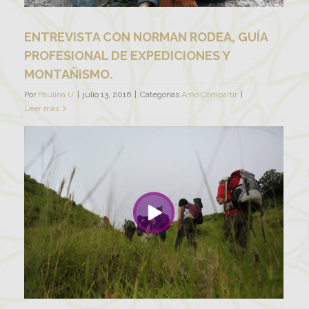
ENTREVISTA CON NORMAN RODEA, GUÍA
PROFESIONAL DE EXPEDICIONES Y
MONTAÑISMO.
Por
Paulina U
|
julio 13, 2016
|
Categorías
Amo Compartir
|
Leer más