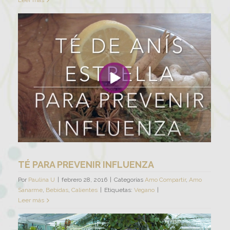
ÚNETE A LA TRIBU Y
RECIBE EL
PARA UNA VIDA
SALUDABLE
Contiene consejos y recomendaciones
de yoga, nutrición integral. sabiduría
emocional y más...
TÉ PARA PREVENIR INFLUENZA
Por
Paulina U
|
febrero 28, 2016
|
Categorías
Amo Compartir
,
Amo
Sanarme
,
Bebidas
,
Calientes
|
Etiquetas:
Vegano
|
Leer más