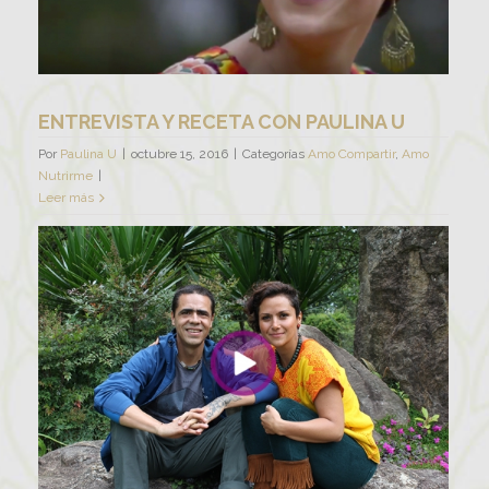
ENTREVISTA Y RECETA CON PAULINA U
Por
Paulina U
|
octubre 15, 2016
|
Categorías
Amo Compartir
,
Amo
Nutrirme
|
Leer más