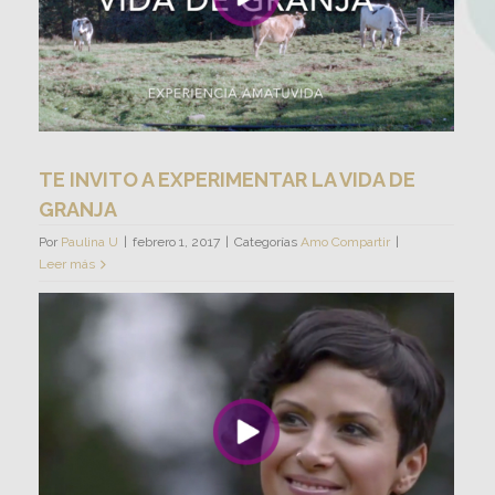
TE INVITO A EXPERIMENTAR LA VIDA DE
GRANJA
Por
Paulina U
|
febrero 1, 2017
|
Categorías
Amo Compartir
|
Leer más