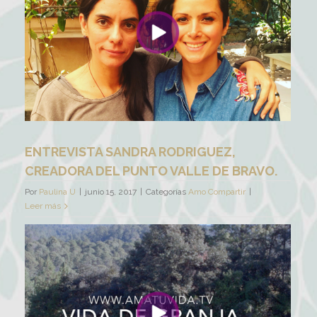
ENTREVISTA SANDRA RODRIGUEZ,
CREADORA DEL PUNTO VALLE DE BRAVO.
Por
Paulina U
|
junio 15, 2017
|
Categorías
Amo Compartir
|
Leer más