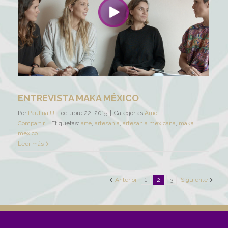
ENTREVISTA MAKA MÉXICO
Por
Paulina U
|
octubre 22, 2015
|
Categorías
Amo
Compartir
|
Etiquetas:
arte
,
artesania
,
artesania mexicana
,
maka
mexico
|
Leer más
Anterior
1
2
3
Siguiente