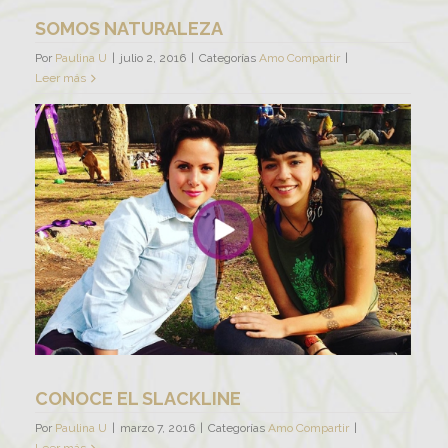
SOMOS NATURALEZA
Por
Paulina U
|
julio 2, 2016
|
Categorías
Amo Compartir
|
Leer más
CONOCE EL SLACKLINE
Por
Paulina U
|
marzo 7, 2016
|
Categorías
Amo Compartir
|
Leer más