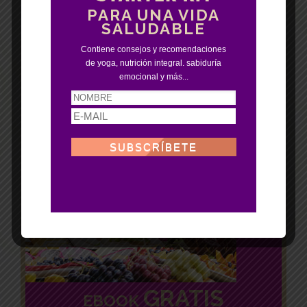
PARA UNA VIDA
SALUDABLE
Contiene consejos y recomendaciones
de yoga, nutrición integral. sabiduría
emocional y más...
GRATIS
EBOOK