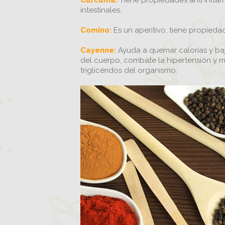
Cúrcuma:
Tiene propiedades anti inflam
intestinales.
Comino:
Es un aperitivo, tiene propieda
Cayenne:
Ayuda a quemar calorías y baj
del cuerpo, combate la hipertensión y ma
triglicéridos del organismo.
ÚNETE
PARA 