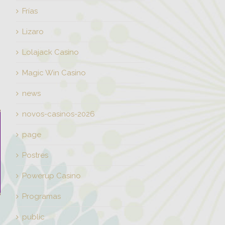
Frías
Lizaro
Lolajack Casino
Magic Win Casino
news
novos-casinos-2026
page
Postres
Powerup Casino
Programas
public