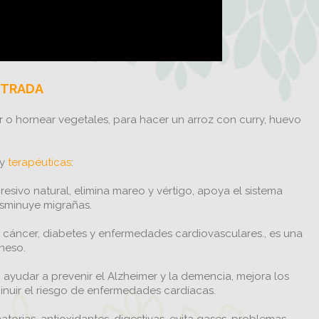
NTRADA
ar o hornear vegetales, para hacer un arroz con curry, huevo
uy
terapéuticas
:
presivo natural, elimina mareo y vértigo, apoya el sistema
disminuye migrañas.
l cáncer, diabetes y enfermedades cardiovasculares., es una
neso.
yudar a prevenir el Alzheimer y la demencia, mejora los
minuir el riesgo de enfermedades cardíacas.