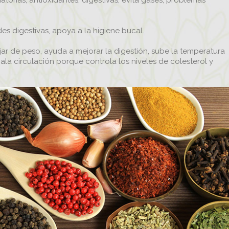
atorias, antioxidantes, digestivas, evita gases, problemas
des digestivas, apoya a la higiene bucal.
ar de peso, ayuda a mejorar la digestión, sube la temperatura
la circulación porque controla los niveles de colesterol y
 A LA TRIBU Y RECIBE
EL
UNA VIDA SALUDABLE