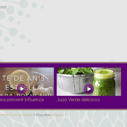
abor
ara prevenir influenza
Jugo Verde delicioso
rirme
,
Comida Salada
|
Etiquetas:
Vegano
|