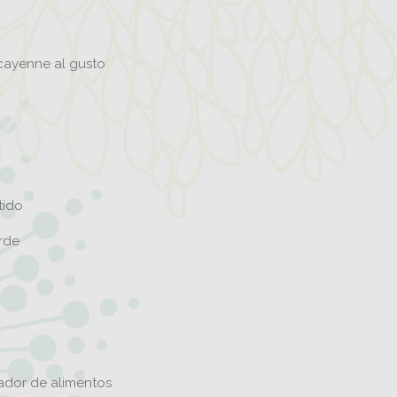
 cayenne al gusto
tido
rde
sador de alimentos