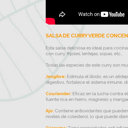
SALSA DE CURRY VERDE CONCE
Esta salsa deliciosa es ideal para cocin
con curry, frijoles, lentejas, sopas, etc…
Todas las especies de este curry son m
Jengibre:
Estimula el libido, es un atide
digestivo, fortalece el sistema inmune, 
Couriender:
Eficaz en la lucha contra e
fuente rica en hierro, magnesio y manga
Ajo:
Contiene antioxidantes que pueden a
niveles de colesterol, lo que puede dis