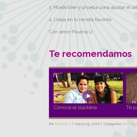
3. Muele bien y prueba para ajustar el s
4. Usala en tu receta favorita.
Con amor Paulina U.
Te recomendamos
Conoce el slackline
Té p
Por
Paulina U
|
marzo 15, 2016
|
Categorías
Amo Nut