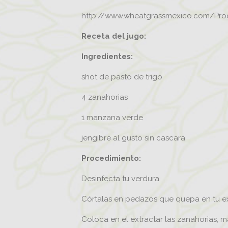
http://www.wheatgrassmexico.com/Pro
Receta del jugo:
Ingredientes:
shot de pasto de trigo
4 zanahorias
1 manzana verde
jengibre al gusto sin cascara
Procedimiento:
Desinfecta tu verdura
Córtalas en pedazos que quepa en tu ex
Coloca en el extractar las zanahorias, 