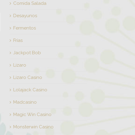
Comida Salada
Desayunos
Fermentos
Frías
Jackpot Bob
Lizaro
Lizaro Casino
Lolajack Casino
Madcasino
Magic Win Casino
Monsterwin Casino