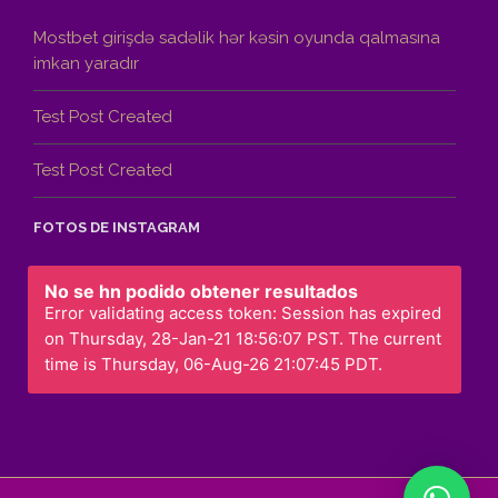
Mostbet girişdə sadəlik hər kəsin oyunda qalmasına
imkan yaradır
Test Post Created
Test Post Created
FOTOS DE INSTAGRAM
No se hn podido obtener resultados
Error validating access token: Session has expired
on Thursday, 28-Jan-21 18:56:07 PST. The current
time is Thursday, 06-Aug-26 21:07:45 PDT.