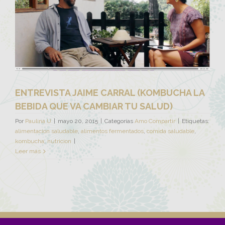
ENTREVISTA JAIME CARRAL (KOMBUCHA LA
BEBIDA QUE VA CAMBIAR TU SALUD)
Por
Paulina U
|
mayo 20, 2015
|
Categorías
Amo Compartir
|
Etiquetas:
alimentacion saludable
,
alimentos fermentados
,
comida saludable
,
kombucha
,
nutricion
|
Leer más